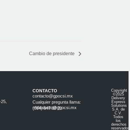
Cambio de presidente
CONTACTO
Copyright
©2025
contacto@gpocsi.mx
Delivery
-25,
Cualquier pregunta llama:
Express
Solutions
rrhhtalento@gpocsi.mx
(664) 647 00 71
S.A. de
C.V.
Todos
los
derechos
reservados