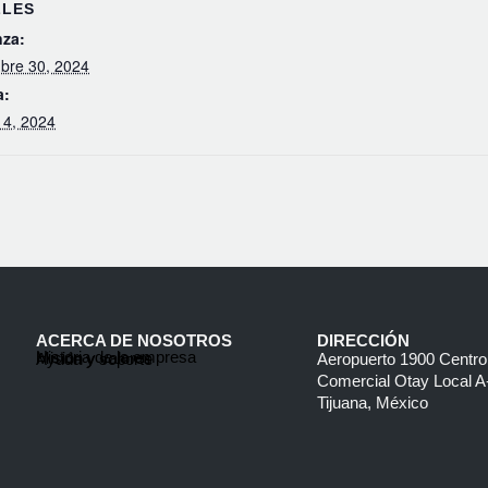
LLES
za:
bre 30, 2024
a:
 4, 2024
ACERCA DE NOSOTROS
DIRECCIÓN
Historia de la empresa
Misión y valores
Ayuda y soporte
Aeropuerto 1900 Centro
Comercial Otay Local A
Tijuana, México