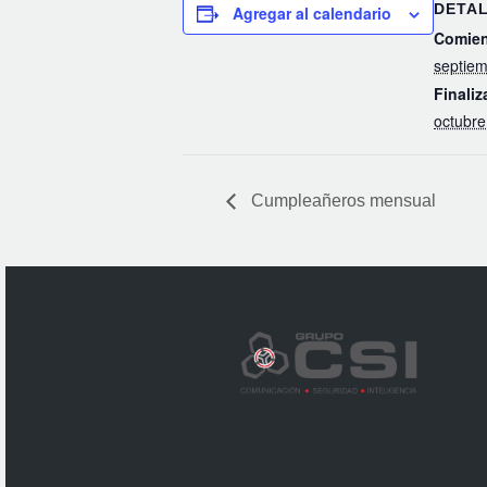
DETA
Agregar al calendario
Comien
septiem
Finaliz
octubre
Cumpleañeros mensual