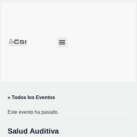
Alianzas Estratégicas
Desarrollo del Personal
Bolsa de Trabajo
« Todos los Eventos
Este evento ha pasado.
Salud Auditiva