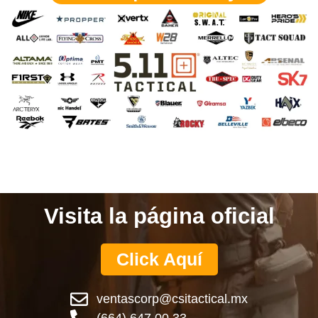
Visita la página oficial
Click Aquí
ventascorp@csitactical.mx
(664) 647 00 33