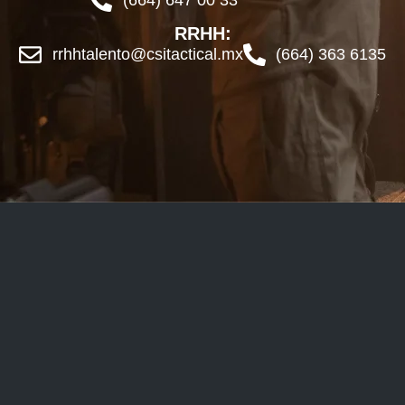
RRHH:
rrhhtalento@csitactical.mx
(664) 363 6135